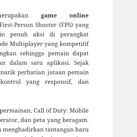
merupakan
game online
irst-Person Shooter (FPS) yang
in penuh aksi di perangkat
e Multiplayer yang kompetitif
angkan sehingga pemain dapat
n dalam satu aplikasi. Sejak
menarik perhatian jutaan pemain
 kontrol yang responsif, dan
ermainan, Call of Duty: Mobile
erator, dan peta yang beragam.
an menghadirkan tantangan baru