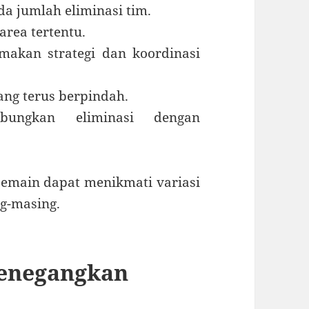
a jumlah eliminasi tim.
rea tertentu.
akan strategi dan koordinasi
ng terus berpindah.
ngkan eliminasi dengan
pemain dapat menikmati variasi
g-masing.
Menegangkan