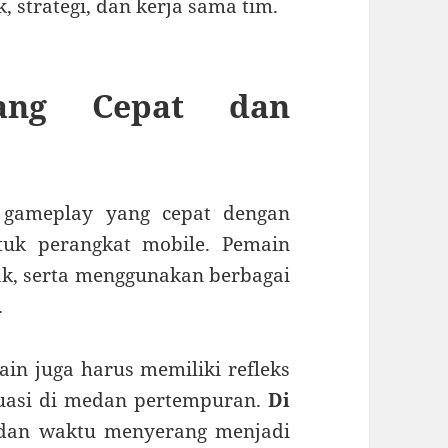
trategi, dan kerja sama tim.
ang Cepat dan
 gameplay yang cepat dengan
tuk perangkat mobile. Pemain
k, serta menggunakan berbagai
.
ain juga harus memiliki refleks
uasi di medan pertempuran.
Di
i, dan waktu menyerang menjadi