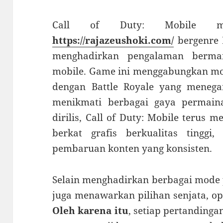
Call of Duty: Mobile 
https://rajazeushoki.com/
bergenre F
menghadirkan pengalaman berma
mobile. Game ini menggabungkan mod
dengan Battle Royale yang meneg
menikmati berbagai gaya permaina
dirilis, Call of Duty: Mobile terus 
berkat grafis berkualitas tinggi,
pembaruan konten yang konsisten.
Selain menghadirkan berbagai mode p
juga menawarkan pilihan senjata, op
Oleh karena itu
, setiap pertanding