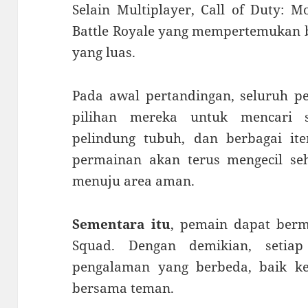
Selain Multiplayer, Call of Duty: 
Battle Royale yang mempertemukan 
yang luas.
Pada awal pertandingan, seluruh p
pilihan mereka untuk mencari s
pelindung tubuh, dan berbagai it
permainan akan terus mengecil se
menuju area aman.
Sementara itu
, pemain dapat berm
Squad. Dengan demikian, setiap
pengalaman yang berbeda, baik k
bersama teman.