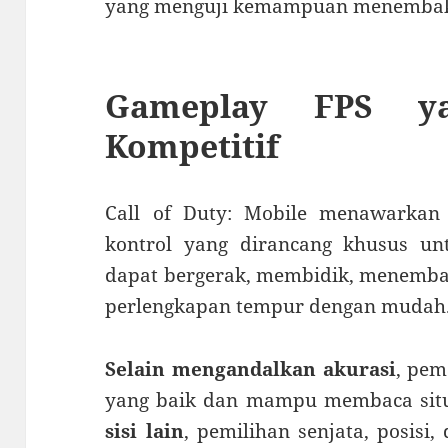
yang menguji kemampuan menembak, s
Gameplay FPS y
Kompetitif
Call of Duty: Mobile menawarkan
kontrol yang dirancang khusus un
dapat bergerak, membidik, menemba
perlengkapan tempur dengan mudah
Selain mengandalkan akurasi
, pem
yang baik dan mampu membaca sit
sisi lain
, pemilihan senjata, posis