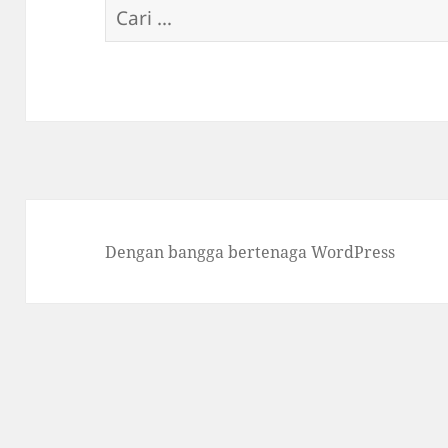
Cari
untuk:
Dengan bangga bertenaga WordPress