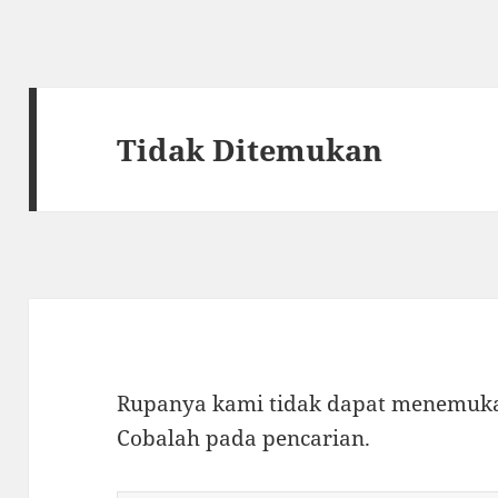
Tidak Ditemukan
Rupanya kami tidak dapat menemukan
Cobalah pada pencarian.